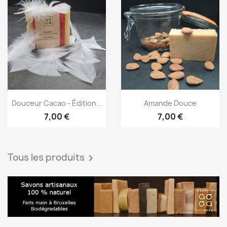
Aperçu rapide
Aperçu rapide


Douceur Cacao - Édition...
Amande Douce
7,00 €
7,00 €
Tous les produits
