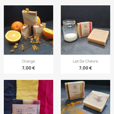
Aperçu rapide
Aperçu rapide


Orange
Lait De Chèvre
7,00 €
7,00 €