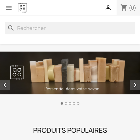
shopping_cart


(0)
search


PRODUITS POPULAIRES