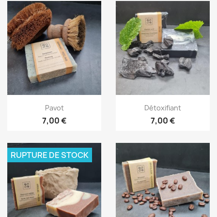
Aperçu rapide
Aperçu rapide


Pavot
Détoxifiant
7,00 €
7,00 €
RUPTURE DE STOCK