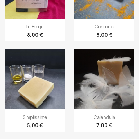
Aperçu rapide
Aperçu rapide


Le Belge
Curcuma
8,00 €
5,00 €
Aperçu rapide
Aperçu rapide


Simplissime
Calendula
5,00 €
7,00 €