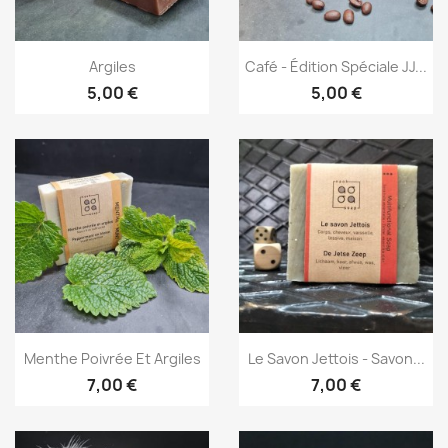
Aperçu rapide
Aperçu rapide


Argiles
Café - Édition Spéciale JJ...
5,00 €
5,00 €
Aperçu rapide
Aperçu rapide


Menthe Poivrée Et Argiles
Le Savon Jettois - Savon...
7,00 €
7,00 €