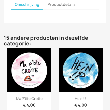
Omschrijving
Productdetails
15 andere producten in dezelfde
categorie:
Snel bekijken
Snel bekijken


Ma P'tite Crotte
Hein !?
€ 4,00
€ 4,00