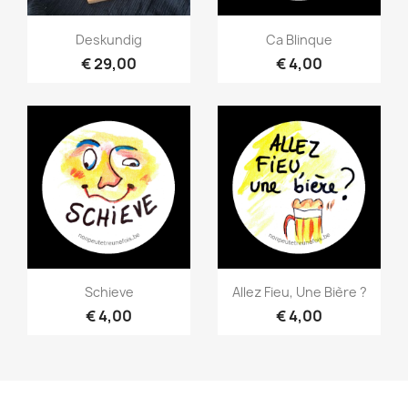
Snel bekijken
Snel bekijken


Deskundig
Ca Blinque
€ 29,00
€ 4,00
Snel bekijken
Snel bekijken


Schieve
Allez Fieu, Une Bière ?
€ 4,00
€ 4,00