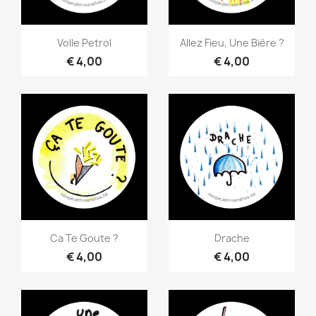
Snel bekijken
Snel bekijken


Volle Petrol
Allez Fieu, Une Bière ?
€ 4,00
€ 4,00
Snel bekijken
Snel bekijken


Ca Te Goute ?
Drache
€ 4,00
€ 4,00