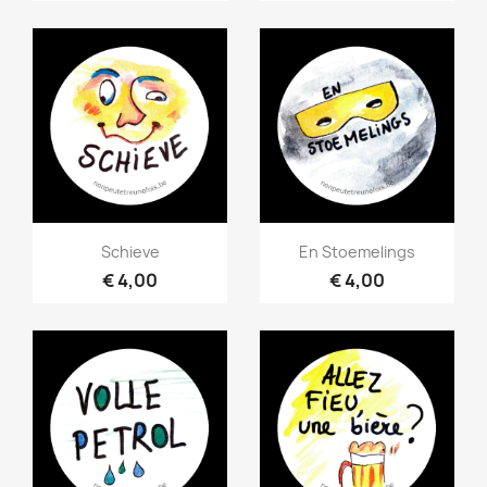
Snel bekijken
Snel bekijken


Schieve
En Stoemelings
€ 4,00
€ 4,00