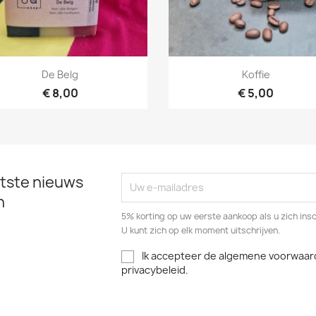
Snel bekijken
Snel bekijken


De Belg
Koffie
€ 8,00
€ 5,00
tste nieuws
n
5% korting op uw eerste aankoop als u zich insc
U kunt zich op elk moment uitschrijven.
Ik accepteer de algemene voorwaar
privacybeleid.