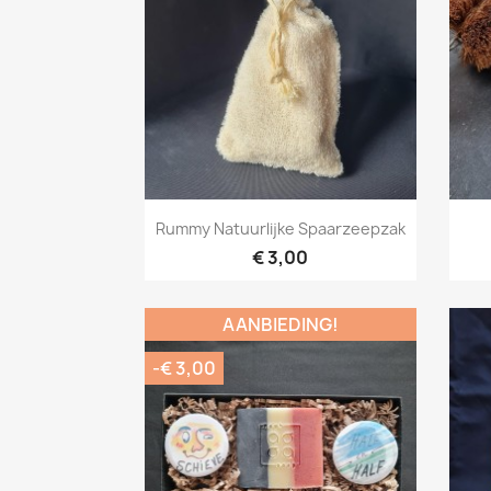
Snel bekijken

Rummy Natuurlijke Spaarzeepzak
€ 3,00
AANBIEDING!
-€ 3,00