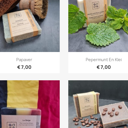
Snel bekijken
Snel bekijken


Papaver
Pepermunt En Klei
€ 7,00
€ 7,00