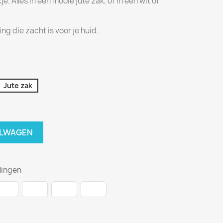
 Alles in een mooie jute zak, of in een wit of
ng die zacht is voor je huid.
Jute zak
ELWAGEN
lingen