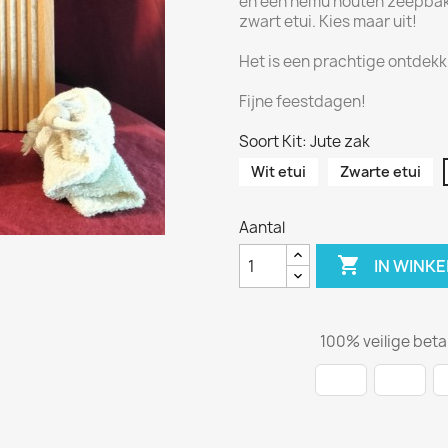
en een hemu houten zeepbakje.
zwart etui. Kies maar uit!
Het is een prachtige ontdekki
Fijne feestdagen!
Soort Kit: Jute zak
Wit etui
Zwarte etui
Aantal

IN WINK
100% veilige beta