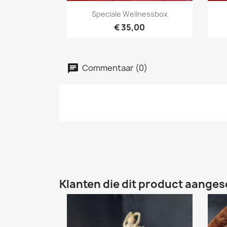
Snel bekijken

Speciale Wellnessbox
€ 35,00
Commentaar (0)
Klanten die dit product aanges