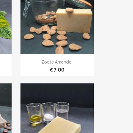
Snel bekijken

Zoete Amandel
€ 7,00