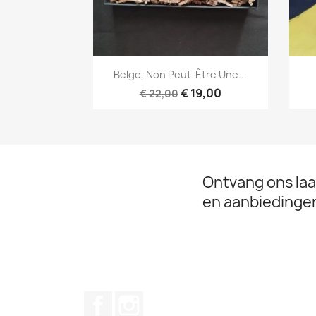
Snel bekijken

Belge, Non Peut-Être Une...
€ 19,00
€ 22,00
Ontvang ons laa
en aanbiedinge
Facebook
Instagram