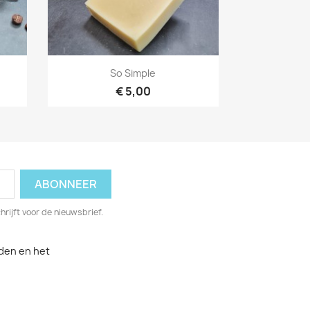
Snel bekijken

So Simple
€ 5,00
hrijft voor de nieuwsbrief.
den en het