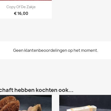
Snel bekijken

Copy Of De Zakje
€ 16,00
Geen klantenbeoordelingen op het moment.
chaft hebben kochten ook...