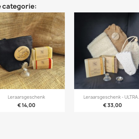
 categorie:
Snel bekijken
Snel bekijken


Leraarsgeschenk
Leraarsgeschenk - ULTRA.
€ 14,00
€ 33,00