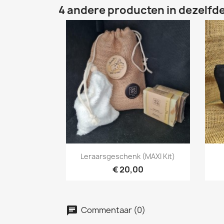
4 andere producten in dezelfde
Snel bekijken

Leraarsgeschenk (MAXI Kit)
€ 20,00
Commentaar (0)