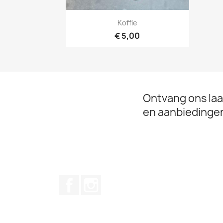
Snel bekijken

Koffie
€ 5,00
Ontvang ons laa
en aanbiedinge
Facebook
Instagram