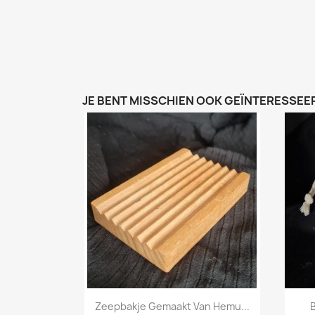
JE BENT MISSCHIEN OOK GEÏNTERESSEER
Snel bekijken

Zeepbakje Gemaakt Van Hemu...