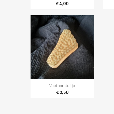
€ 4,00
Snel bekijken

Voetborsteltje
€ 2,50