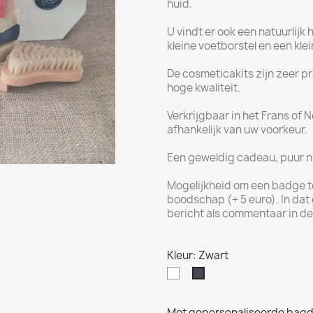
huid.
U vindt er ook een natuurlij
kleine voetborstel en een klein
De cosmeticakits zijn zeer p
hoge kwaliteit.
Verkrijgbaar in het Frans of 
afhankelijk van uw voorkeur.
Een geweldig cadeau, puur n
Mogelijkheid om een badge t
boodschap (+ 5 euro). In dat g
bericht als commentaar in de 
Kleur: Zwart
Wit
Zwart
Met gepersonaliseerde bagd