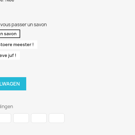
 vous passer un savon
un savon
stoere meester !
ve juf !
ELWAGEN
lingen