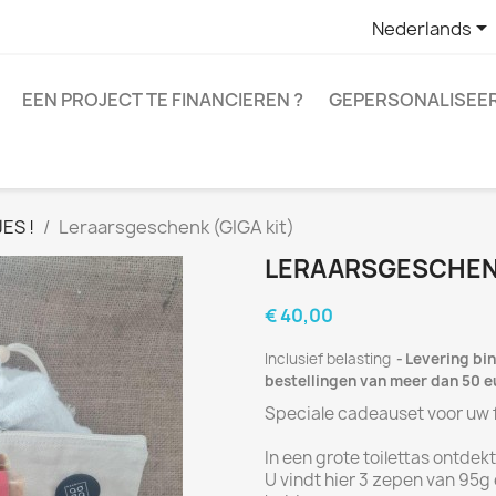

Nederlands
EEN PROJECT TE FINANCIEREN ?
GEPERSONALISEER
ES !
Leraarsgeschenk (GIGA kit)
LERAARSGESCHENK
€ 40,00
Inclusief belasting
Levering bin
bestellingen van meer dan 50 eur
Speciale cadeauset voor uw f
In een grote toilettas ontdek
U vindt hier 3 zepen van 95g