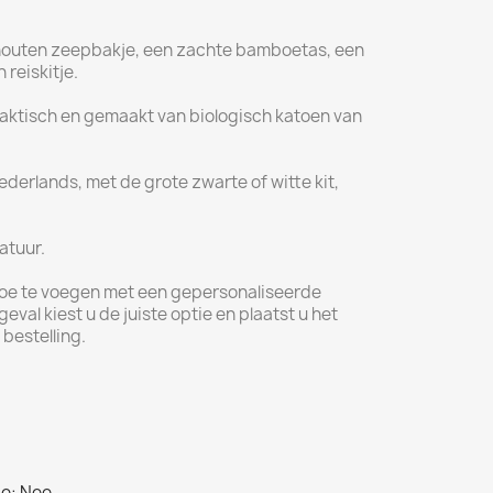
k houten zeepbakje, een zachte bamboetas, een
 reiskitje.
raktisch en gemaakt van biologisch katoen van
Nederlands, met de grote zwarte of witte kit,
atuur.
oe te voegen met een gepersonaliseerde
eval kiest u de juiste optie en plaatst u het
bestelling.
e: Nee