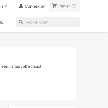
shopping_cart


Panier
(0)
is
Connexion
search
SÉ
ées. Faites votre choix!