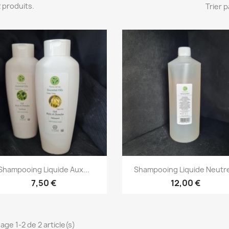
 2 produits.
Trier p
Aperçu rapide
Aperçu rapide


Shampooing Liquide Aux...
Shampooing Liquide Neutre
7,50 €
12,00 €
age 1-2 de 2 article(s)