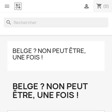
shopping_cart


(0)
search
BELGE ? NON PEUT ÊTRE,
UNE FOIS !
BELGE ? NON PEUT
ÊTRE, UNE FOIS !