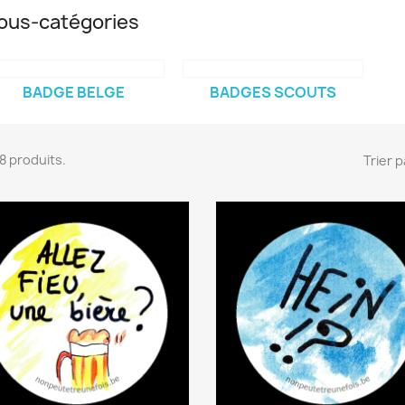
ous-catégories
BADGE BELGE
BADGES SCOUTS
 18 produits.
Trier p