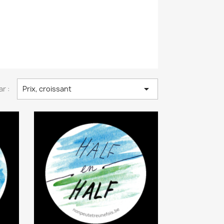

ar :
Prix, croissant