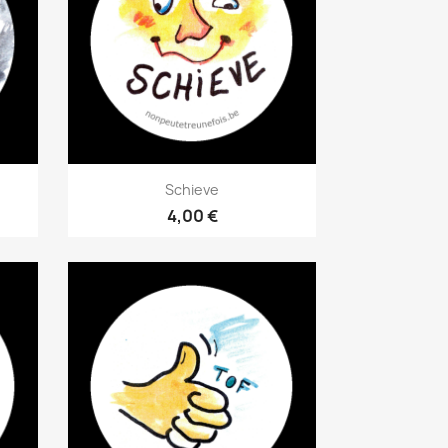
Aperçu rapide

Schieve
4,00 €