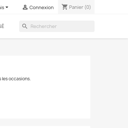
shopping_cart


Panier
(0)
is
Connexion
search
SÉ
 les occasions.