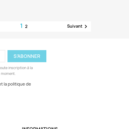
1

Suivant
2
ute inscription à la
ut moment.
t la politique de