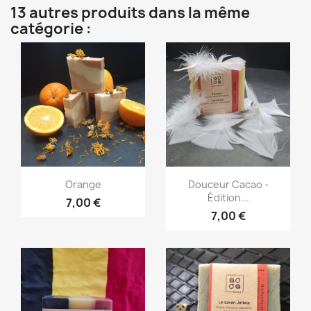
13 autres produits dans la même
catégorie :
Aperçu rapide
Aperçu rapide


Orange
Douceur Cacao -
Édition...
7,00 €
7,00 €