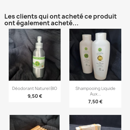
Les clients qui ont acheté ce produit
ont également acheté...
Aperçu rapide
Aperçu rapide


Déodorant Naturel BIO
Shampooing Liquide
Aux...
9,50 €
7,50 €