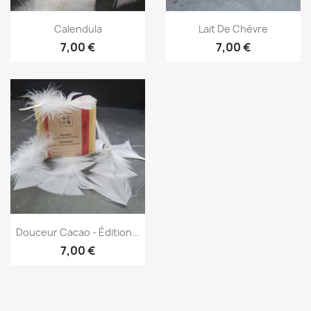
Aperçu rapide
Aperçu rapide


Calendula
Lait De Chèvre
7,00 €
7,00 €
Aperçu rapide

Douceur Cacao - Édition...
7,00 €