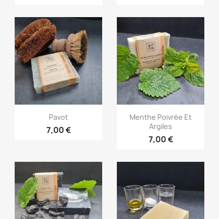
Aperçu rapide
Aperçu rapide


Pavot
Menthe Poivrée Et
Argiles
7,00 €
7,00 €