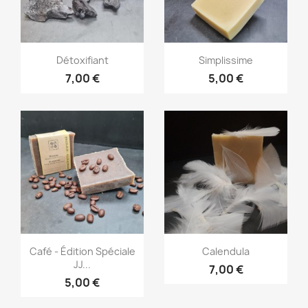
Aperçu rapide
Aperçu rapide


Détoxifiant
Simplissime
7,00 €
5,00 €
Aperçu rapide
Aperçu rapide


Café - Édition Spéciale
Calendula
JJ...
7,00 €
5,00 €