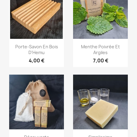
Aperçu rapide
Aperçu rapide


Porte-Savon En Bois
Menthe Poivrée Et
D'Hemu
Argiles
4,00 €
7,00 €
Aperçu rapide
Aperçu rapide

