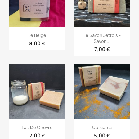
Aperçu rapide
Aperçu rapide


Le Belge
Le Savon Jettois -
Savon...
8,00 €
7,00 €
Aperçu rapide
Aperçu rapide


Lait De Chèvre
Curcuma
7,00 €
5,00 €